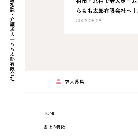
柏市・北柏で老人ホーム
らもも太郎有限会社へ｜
介護求人にも対応
2026.05.28
求人募集
HOME
当社の特徴