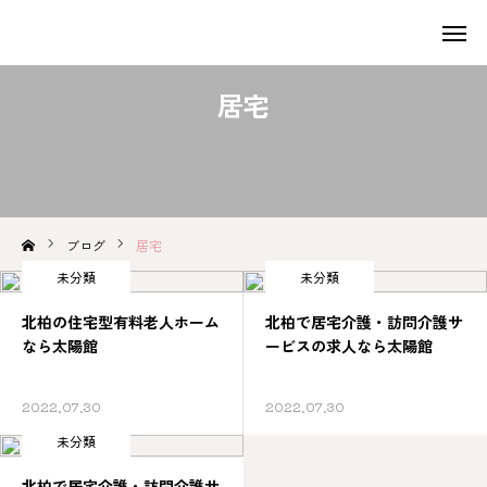
居宅
求人募集
無料面談
お問い合わせ
ブログ
居宅
HOME
未分類
未分類
当社の特徴
北柏の住宅型有料老人ホーム
北柏で居宅介護・訪問介護サ
なら太陽館
ービスの求人なら太陽館
業務内容
2022.07.30
2022.07.30
ご入居者様へご案内
未分類
求人募集
北柏で居宅介護・訪問介護サ